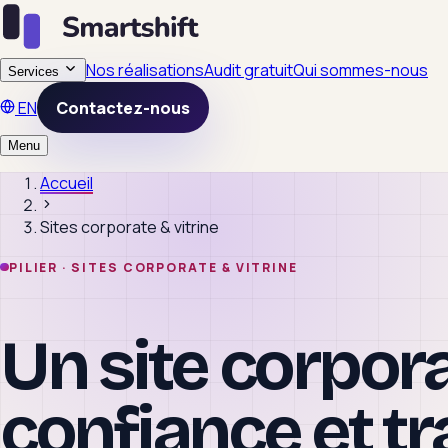
Nos réalisations
Audit gratuit
Qui sommes-nous
Services
EN
Contactez-nous
Menu
Accueil
Sites corporate & vitrine
PILIER ·
SITES CORPORATE & VITRINE
Un site corpora
confiance et t