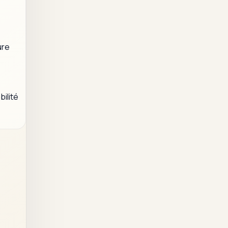
ure
ilité