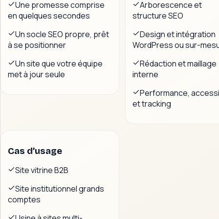
Une promesse comprise
Arborescence et
en quelques secondes
structure SEO
Un socle SEO propre, prêt
Design et intégration
à se positionner
WordPress ou sur-mes
Un site que votre équipe
Rédaction et maillage
met à jour seule
interne
Performance, accessib
et tracking
Cas d’usage
Site vitrine B2B
Site institutionnel grands
comptes
Usine à sites multi-