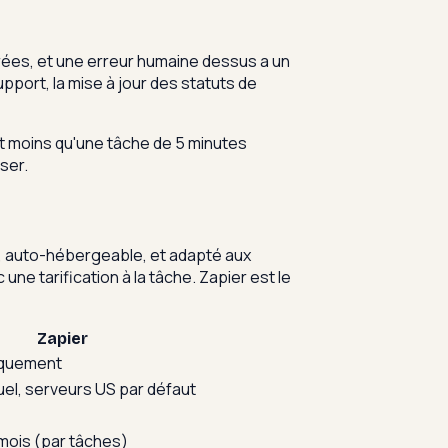
ntrées, et une erreur humaine dessus a un
pport, la mise à jour des statuts de
ut moins qu'une tâche de 5 minutes
ser.
e, auto-hébergeable, et adapté aux
e tarification à la tâche. Zapier est le
Zapier
iquement
el, serveurs US par défaut
mois (par tâches)