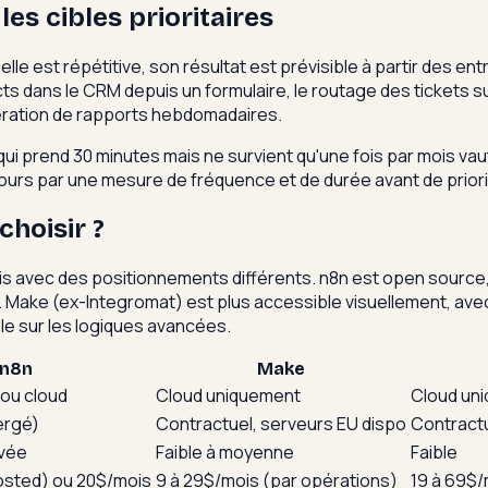
les cibles prioritaires
elle est répétitive, son résultat est prévisible à partir des e
ts dans le CRM depuis un formulaire, le routage des tickets su
nération de rapports hebdomadaires.
qui prend 30 minutes mais ne survient qu'une fois par mois va
urs par une mesure de fréquence et de durée avant de priori
choisir ?
ais avec des positionnements différents. n8n est open sourc
ake (ex-Integromat) est plus accessible visuellement, avec un
ible sur les logiques avancées.
n8n
Make
ou cloud
Cloud uniquement
Cloud un
ergé)
Contractuel, serveurs EU dispo
Contractu
vée
Faible à moyenne
Faible
hosted) ou 20$/mois
9 à 29$/mois (par opérations)
19 à 69$/