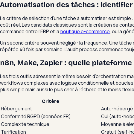
Automatisation des tâches : identifier 
Le critère de sélection d'une tâche à automatiser est simple : 
coût réel. Les candidats classiques sont la création de contac
commande entre l'ERP et la
boutique e-commerce
, ou la gé
Un second critère souvent négligé : la fréquence. Une tâche 
répétée 40 fois par semaine. L'audit process commence toujo
n8n, Make, Zapier : quelle plateforme 
Les trois outils adressent le même besoin d'orchestration m
workflows complexes avec logique conditionnelle et boucles. M
plus simple mais aussi le plus cher à l'échelle et le moins flex
Critère
Hébergement
Auto-hébergé 
Conformité RGPD (données FR)
Oui (auto-héb
Complexité technique
Moyenne à éle
Tarification
Gratuit (self-