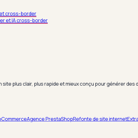
 et cross-border
er et IA cross-border
site plus clair, plus rapide et mieux conçu pour générer des
oCommerce
Agence PrestaShop
Refonte de site internet
Extra