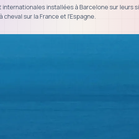
nternationales installées à Barcelone sur leurs s
à cheval sur la France et l’Espagne.