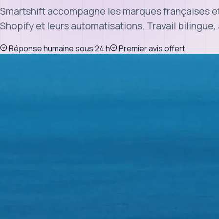
Smartshift accompagne les marques françaises et i
Shopify et leurs automatisations. Travail bilingue, 
Réponse humaine sous 24 h
Premier avis offert