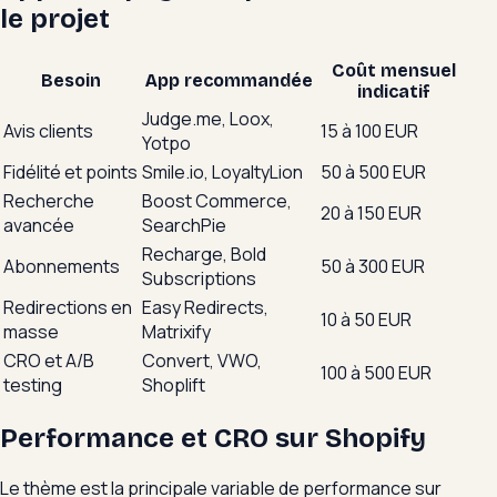
le projet
Coût mensuel
Besoin
App recommandée
indicatif
Judge.me, Loox,
Avis clients
15 à 100 EUR
Yotpo
Fidélité et points
Smile.io, LoyaltyLion
50 à 500 EUR
Recherche
Boost Commerce,
20 à 150 EUR
avancée
SearchPie
Recharge, Bold
Abonnements
50 à 300 EUR
Subscriptions
Redirections en
Easy Redirects,
10 à 50 EUR
masse
Matrixify
CRO et A/B
Convert, VWO,
100 à 500 EUR
testing
Shoplift
Performance et CRO sur Shopify
Le thème est la principale variable de performance sur