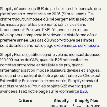
Shopify dépasse les 18 % de part de marché mondiale des
plateformes e-commerce en 2026 (Store Leads). Ce
chiffre traduit un modèle où l'hébergement, la sécurité,
les mises à jour et les paiements sont inclus dans
l'abonnement. Pour une PME, l'économie en temps
développeur compense la redevance plateforme dès la
première année. Les cas où Shopify trouve ses limites
sont détaillés dans notre page
e-commerce sur-mesure
.
Shopify Plus se justifie quand le volume mensuel dépasse
100 000 euros de GMV, quand le B2B nécessite des
comptes entreprise et des listes de prix, quand
l'internationalisation impose plusieurs devises et langues,
ou quand le checkout doit être personnalisé via Checkout
Extensibility. En dessous de ces seuils, Shopify standard
est plus rentable. Pour les projets B2B avec logiques
avancées, lisez notre page sur l'
e-commerce B2B
.
Critère
Shopify
Shopify Plus
39 à 399
À partir de 2 300