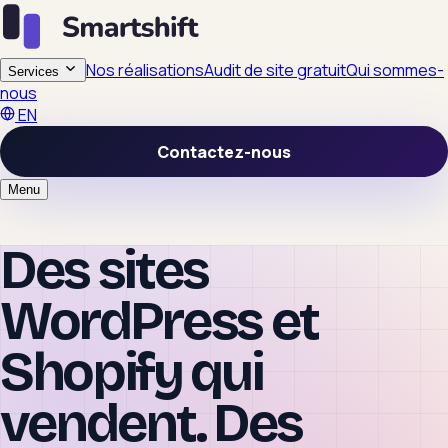
Nos réalisations
Audit de site gratuit
Qui sommes-
Services
nous
EN
Contactez-nous
Menu
Des sites
WordPress et
Shopify
qui
vendent. Des