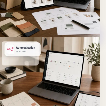
absorber un catalogue que l’ancienne plateforme ralentit.
Un e-commerce rapide, facile à gérer au quotidien, avec
des données produit propres et un tunnel pensé pour la
conversion.
Découvrir
E-commerce
Temps gagné
IA & Automatisation
Automatisation métier & IA
Vos équipes recopient des données, traitent les mêmes
demandes et perdent des heures sur des tâches
répétitives.
Vous réduisez le travail manuel sans perdre la main.