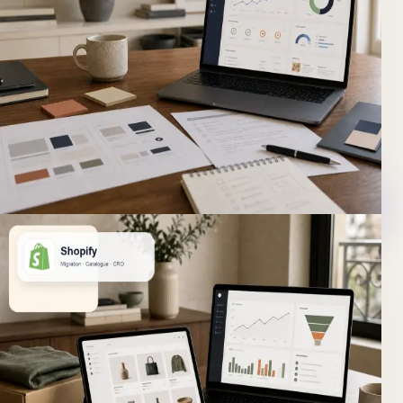
Sites corporate & vitrine
Votre site vitrine ne reflète plus votre niveau : message
confus, pages lentes, contenu difficile à faire évoluer en
interne.
Un site clair et rapide, simple à administrer, qui dit ce que
vous faites et donne envie de vous contacter.
Découvrir
WordPress
Catalogue + CRO
E-commerce
Sites e-commerce
Votre boutique doit vendre mieux, migrer proprement ou